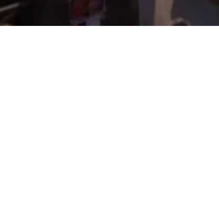
rico di Lucca ospita una manifestazione dedicata
ione e al gioco: il
Lucca Comics and Games
.
onali, ormai si è affermato come uno dei più
o delle
mura medievali
della città. Questo
ù affascinante quando i suoi viali vengono
 Molti appassionati, infatti, arrivano in città
referito. Semplicemente passeggiando per il
rare tanti supereroi ed altri personaggi
ezzano moltissimo l’
atmosfera di festa
e