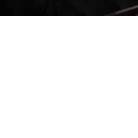
Ogni anno, alla fine di Ottobre, il centro sto
ai fumetti, al cinema d’animazione, all’illustraz
L’importanza dell’evento supera i confini nazi
attesi in Europa.
Il Lucca Comics and Games si tiene all’intern
luogo, già di per sé magico, diventa ancora pi
invasi dalle persone che partecipano all’evento.
indossando il costume del loro personaggio p
centro storico si ha quindi occasione di incont
provenienti da
film
,
fumetti
e
videogiochi.
I visitatori del Lucca Comics and Games appr