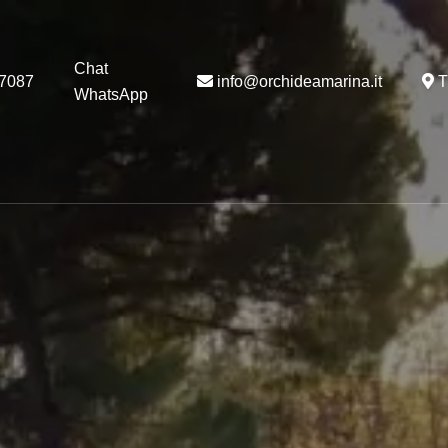
Chat
37087
info@orchideamarina.it
T
WhatsApp