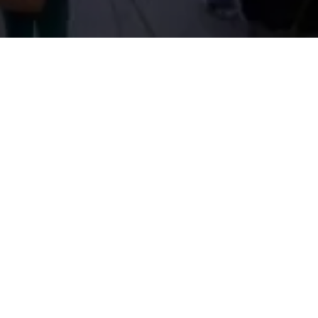
RICHIESTA INFORMAZIONI
Nominativo
Email
Telefono
Check In
Check Out
N°Adulti
N°Bambini